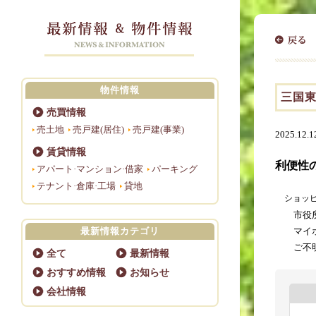
物件情報
三国東
売買情報
売土地
売戸建(居住)
売戸建(事業)
2025.12.1
賃貸情報
利便性
アパート·マンション·借家
パーキング
テナント·倉庫·工場
貸地
ショッ
市役所三
最新情報カテゴリ
マイホー
ご不明な
全て
最新情報
おすすめ情報
お知らせ
会社情報